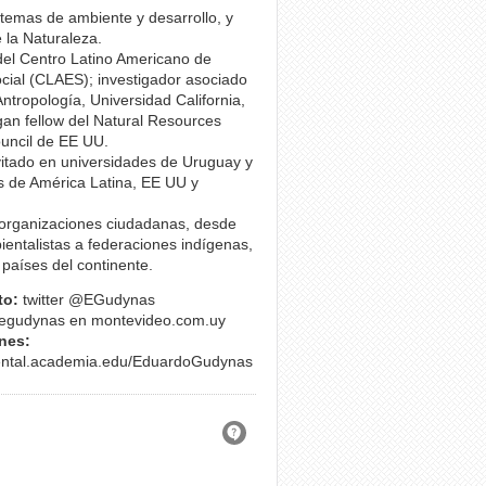
 temas de ambiente y desarrollo, y
 la Naturaleza.
del Centro Latino Americano de
cial (CLAES); investigador asociado
Antropología, Universidad California,
an fellow del Natural Resources
uncil de EE UU.
itado en universidades de Uruguay y
s de América Latina, EE UU y
rganizaciones ciudadanas, desde
entalistas a federaciones indígenas,
s países del continente.
to:
twitter
@EGudynas
egudynas en montevideo.com.uy
nes:
iental.academia.edu/EduardoGudynas