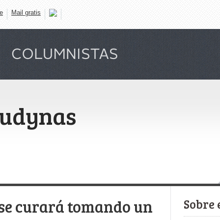
e
Mail gratis
Gudynas
 se curará tomando un
Sobre 