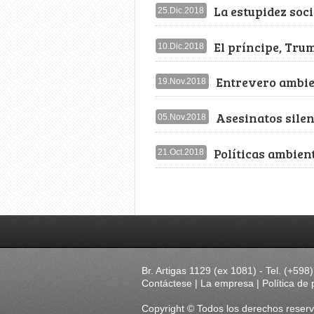
La estupidez soci
25.Dic.2018
El príncipe, Tru
10.Dic.2018
Entrevero ambien
19.Nov.2018
Asesinatos sile
05.Nov.2018
Políticas ambien
21.Oct.2018
Br. Artigas 1129 (ex 1081) - Tel. (+5
Contáctese
|
La empresa
|
Política de 
Copyright © Todos los derechos rese