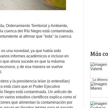
nda, Ordenamiento Territorial y Ambiente,
la cuenca del Río Negro está contaminada.
ontundente al afirmar que "toda" la cuenca
 es una novedad, ya que había sido
Más c
arios informes académicos e incluso en
o que ahora sucede es que la máxima
 reconoce, y de esa manera se vuelve
l.
La diferenc
stros y la presidencia leían (o entendían)
entre los b
a está claro que el Poder Ejecutivo
de Montevi
países dife
o Negro está contaminada. Un artículo de
n varios estudios científicos explica como el
ciones que alimentan la contaminación por
s aguas en líquidos letales para el ganado.