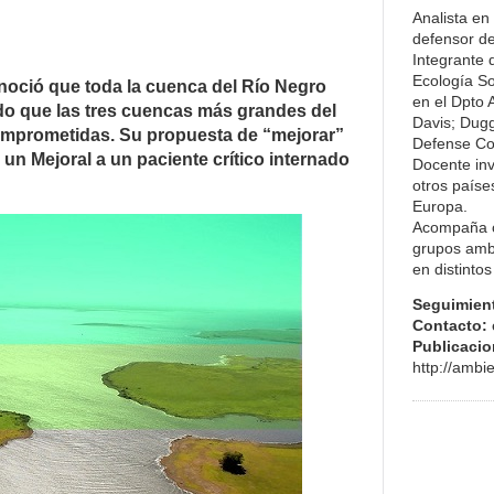
Analista en
defensor de
Integrante 
Ecología So
noció que toda la cuenca del Río Negro
en el Dpto 
o que las tres cuencas más grandes del
Davis; Dugg
omprometidas. Su propuesta de “mejorar”
Defense Co
un Mejoral a un paciente crítico internado
Docente inv
otros paíse
Europa.
Acompaña o
grupos ambi
en distinto
Seguimien
Contacto:
Publicacio
http://amb