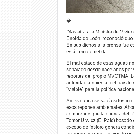
�
Días atrás, la Ministra de Vivie
Eneida de León, reconoció que 
En sus dichos a la prensa fue c
está comprometida.
El mal estado de esas aguas no
señalado desde hace años por v
reportes del propio MVOTMA. L
autoridad ambiental del país lo
"visible" para la política naciona
Antes nunca se sabía si los mini
esos reportes ambientales. Ahor
comprende que la cuenca del Rí
Tomer Urwicz (El País) basado e
exceso de fósforo genera condi
microorganismos, volviendo esa