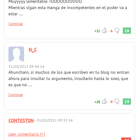
Muyyyyy lamentable TODOOOOOOOO.
Mientras sigan esta manga de incompetentes en el poder va a
estar ...
Continúa
16
+22
-6
N_C
31/10/2011 09:44:14
Ahunchain, si muchos de los que escriben en tu blog no entran
ahora para insultar tu argumento, insultarlo hasta lo soez, que
es que no ...
Continúa
19
+28
-9
CONTESTON
- 31/10/2011 09:35:34
Leer comentario [+]