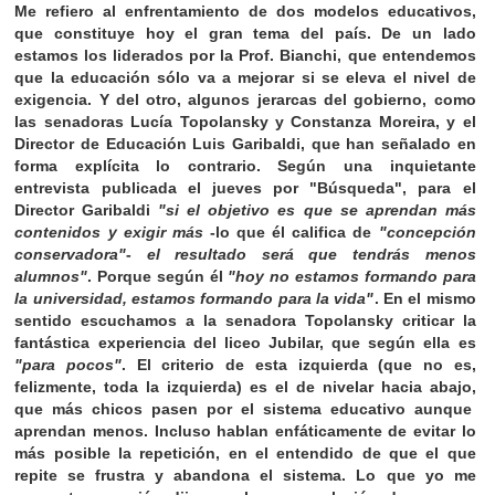
Me refiero al enfrentamiento de dos modelos educativos,
que constituye hoy el gran tema del país. De un lado
estamos los liderados por la Prof. Bianchi, que entendemos
que la educación sólo va a mejorar si se eleva el nivel de
exigencia. Y del otro, algunos jerarcas del gobierno, como
las senadoras Lucía Topolansky y Constanza Moreira, y el
Director de Educación Luis Garibaldi, que han señalado en
forma explícita lo contrario. Según una inquietante
entrevista publicada el jueves por "Búsqueda", para el
Director Garibaldi
"si el objetivo es que se aprendan más
contenidos y exigir más
-lo que él califica de
"concepción
conservadora"
-
el resultado será que tendrás menos
alumnos"
. Porque según él
"hoy no estamos formando para
la universidad, estamos formando para la vida"
. En el mismo
sentido escuchamos a la senadora Topolansky criticar la
fantástica experiencia del liceo Jubilar, que según ella es
"para pocos"
. El criterio de esta izquierda (que no es,
felizmente, toda la izquierda) es el de nivelar hacia abajo,
que más chicos pasen por el sistema educativo aunque
aprendan menos. Incluso hablan enfáticamente de evitar lo
más posible la repetición, en el entendido de que el que
repite se frustra y abandona el sistema. Lo que yo me