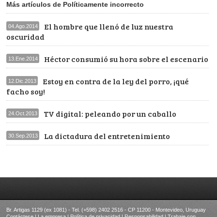
Más artículos de Políticamente incorrecto
El hombre que llenó de luz nuestra
04.Ago.2014
oscuridad
Héctor consumió su hora sobre el escenario
13.Ene.2014
Estoy en contra de la ley del porro, ¡qué
12.Dic.2013
facho soy!
TV digital: peleando por un caballo
24.Oct.2013
La dictadura del entretenimiento
30.Sep.2013
Br. Artigas 1129 (ex 1081) - Tel. (+598) 2402 2516 - CP 11200 - Montevideo, Uruguay
Contáctese
|
La empresa
|
Política de privacidad
|
Responsabilidad
|
Trabaje con