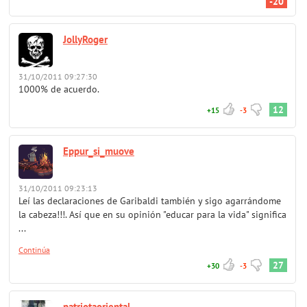
-20
JollyRoger
31/10/2011 09:27:30
1000% de acuerdo.
12
+15
-3
Eppur_si_muove
31/10/2011 09:23:13
Leí las declaraciones de Garibaldi también y sigo agarrándome
la cabeza!!!. Así que en su opinión "educar para la vida" significa
...
Continúa
27
+30
-3
patriotaoriental