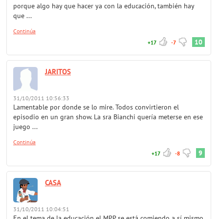
porque algo hay que hacer ya con la educación, también hay
que ...
Continúa
10
+17
-7
JARITOS
31/10/2011 10:56:33
Lamentable por donde se lo mire. Todos convirtieron el
episodio en un gran show. La sra Bianchi quería meterse en ese
juego ...
Continúa
9
+17
-8
CASA
31/10/2011 10:04:51
En el tema de la educación el MPP se está comiendo a sí mismo.