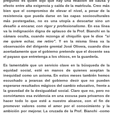
pregunto es quién dijo que hay una relación de causa y
efecto entre alta exigencia y caída de la matrícula. Creo más
bien que el compromiso de elevar el nivel, a pesar de la
resistencia que pueda darse en las capas socioculturales
más postergadas, no es una utopía a descartar sino
un
desafío a encarar, con rigor y profesionalismo
. En esa línea
va la indignación digna de aplauso de la Prof. Bianchi en la
cámara oculta, cuando rezonga al chiquilín que le dice
"si
me quiere echar, me retiro".
Y en la misma línea va la
observación del dirigente gremial José Olivera, cuando dice
acertadamente que el gobierno pretende que el docente sea
el payaso que entretenga a los chicos, en la guardería.
Es lamentable que un servicio clave en la búsqueda de la
equidad social, esté en manos de quienes aceptan la
inequidad como un axioma. En estos meses también hemos
escuchado a jerarcas del gobierno decir que no pueden
esperarse resultados mágicos del cambio educativo, frente a
la gravedad de la desigualdad social. Claro que no, pero no
convirtamos esa evidencia en una excusa para privarnos de
hacer todo lo que esté a nuestro alcance, con el fin de
promover valores como el amor por el conocimiento y la
ambición por mejorar. La cruzada de la Prof. Bianchi -como