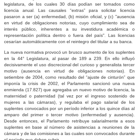
legislatura, de los cuales 30 días podían ser tomados como
licencia anual. Las causales “extras” para solicitar licencia
pasaron a ser (a) enfermedad, (b) misión oficial, y (c) "ausencia
en virtud de obligaciones notorias, cuyo cumplimiento sea de
interés público, inherentes a su investidura académica o
representación política dentro o fuera del país". Las licencias
cesarían automáticamente con el reintegro del titular a su banca.
La nueva normativa provocó un brusco aumento de los suplentes
en la 44° Legislatura, al pasar de 189 a 239. En ello influyó
decisivamente el uso discrecional del curioso y generalista tercer
motivo (ausencia en virtud de obligaciones notorias). En
setiembre de 2004, como resultado del “ajuste de cinturón” que
imponía la crisis de 2002, el Parlamento sancionó una nueva
enmienda (17.827) que agregaba un nuevo motivo de licencia, la
maternidad o paternidad (tal vez por el ingreso sostenido de
mujeres a las cámaras), y regulaba el pago salarial de los
suplentes convocados por un período inferior a los quince días al
amparo del primer o tercer motivo (enfermedad y ausencia).
Desde entonces, el Parlamento retribuye salarialmente a esos
suplentes en base al número de asistencias a reuniones de la
cámara y de las comisiones a las cuales son convocados durante
el período que deben cubrir.