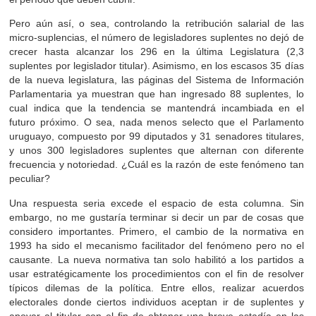
Pero aún así, o sea, controlando la retribución salarial de las
micro-suplencias, el número de legisladores suplentes no dejó de
crecer hasta alcanzar los 296 en la última Legislatura (2,3
suplentes por legislador titular). Asimismo, en los escasos 35 días
de la nueva legislatura, las páginas del Sistema de Información
Parlamentaria ya muestran que han ingresado 88 suplentes, lo
cual indica que la tendencia se mantendrá incambiada en el
futuro próximo. O sea, nada menos selecto que el Parlamento
uruguayo, compuesto por 99 diputados y 31 senadores titulares,
y unos 300 legisladores suplentes que alternan con diferente
frecuencia y notoriedad. ¿Cuál es la razón de este fenómeno tan
peculiar?
Una respuesta seria excede el espacio de esta columna. Sin
embargo, no me gustaría terminar si decir un par de cosas que
considero importantes. Primero, el cambio de la normativa en
1993 ha sido el mecanismo facilitador del fenómeno pero no el
causante. La nueva normativa tan solo habilitó a los partidos a
usar estratégicamente los procedimientos con el fin de resolver
típicos dilemas de la política. Entre ellos, realizar acuerdos
electorales donde ciertos individuos aceptan ir de suplentes y
apoyar al titular con el fin de obtener una breve estadía en las