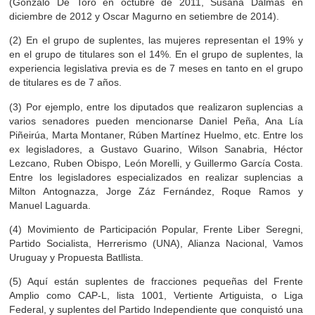
(Gonzalo De Toro en octubre de 2011, Susana Dalmás en
diciembre de 2012 y Oscar Magurno en setiembre de 2014).
(2) En el grupo de suplentes, las mujeres representan el 19% y
en el grupo de titulares son el 14%. En el grupo de suplentes, la
experiencia legislativa previa es de 7 meses en tanto en el grupo
de titulares es de 7 años.
(3) Por ejemplo, entre los diputados que realizaron suplencias a
varios senadores pueden mencionarse Daniel Peña, Ana Lía
Piñeirúa, Marta Montaner, Rúben Martínez Huelmo, etc. Entre los
ex legisladores, a Gustavo Guarino, Wilson Sanabria, Héctor
Lezcano, Ruben Obispo, León Morelli, y Guillermo García Costa.
Entre los legisladores especializados en realizar suplencias a
Milton Antognazza, Jorge Záz Fernández, Roque Ramos y
Manuel Laguarda.
(4) Movimiento de Participación Popular, Frente Liber Seregni,
Partido Socialista, Herrerismo (UNA), Alianza Nacional, Vamos
Uruguay y Propuesta Batllista.
(5) Aquí están suplentes de fracciones pequeñas del Frente
Amplio como CAP-L, lista 1001, Vertiente Artiguista, o Liga
Federal, y suplentes del Partido Independiente que conquistó una